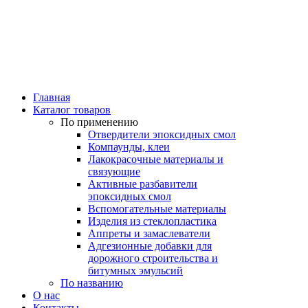
Главная
Каталог товаров
По применению
Отвердители эпоксидных смол
Компаунды, клеи
Лакокрасочные материалы и
связующие
Активные разбавители
эпоксидных смол
Вспомогательные материалы
Изделия из стеклопластика
Аппреты и замаслеватели
Адгезионные добавки для
дорожного строительства и
битумных эмульсий
По названию
О нас
Контакты