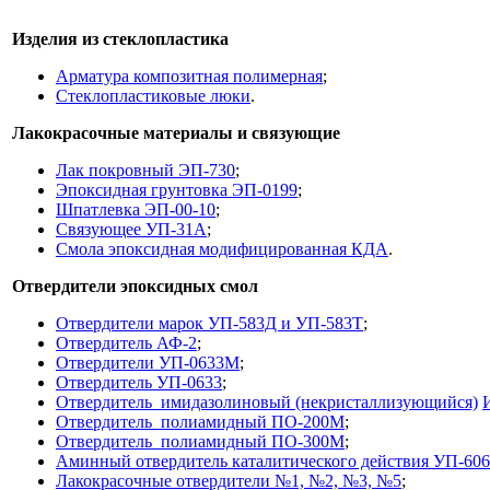
Изделия из стеклопластика
Арматура композитная полимерная
;
Стеклопластиковые люки
.
Лакокрасочные материалы и связующие
Лак покровный ЭП-730
;
Эпоксидная грунтовка ЭП-0199
;
Шпатлевка ЭП-00-10
;
Связующее УП-31А
;
Смола эпоксидная модифицированная КДА
.
Отвердители эпоксидных смол
Отвердители марок УП-583Д и УП-583Т
;
Отвердитель АФ-2
;
Отвердители УП-0633М
;
Отвердитель УП-0633
;
Отвердитель имидазолиновый (некристаллизующийся)
Отвердитель полиамидный ПО-200M
;
Отвердитель полиамидный ПО-300М
;
Аминный отвердитель каталитического действия УП-606
Лакокрасочные отвердители №1, №2, №3, №5
;