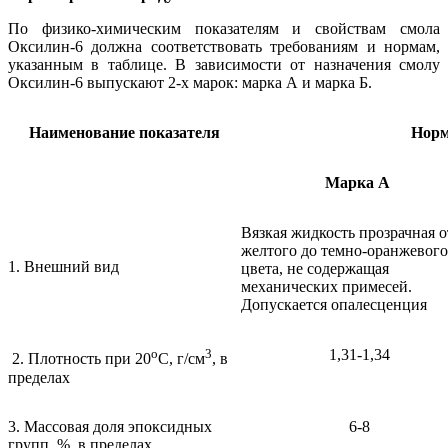
По физико-химическим показателям и свойствам смола
Оксилин-6 должна соответствовать требованиям и нормам,
указанным в таблице. В зависимости от назначения смолу
Оксилин-6 выпускают 2-х марок: марка А и марка Б.
Наименование показателя
Норм
Марка А
Вязкая жидкость прозрачная о
желтого до темно-оранжевого
1. Внешний вид
цвета, не содержащая
механических примесей.
Допускается опалесценция
о
3
1,31-1,34
2. Плотность при 20
С, г/см
, в
пределах
3. Массовая доля эпоксидных
6-8
групп, %, в пределах