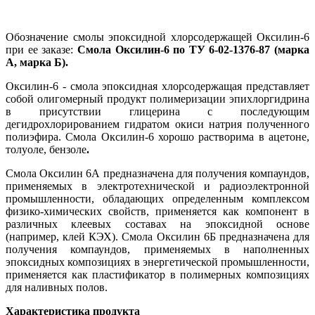
Обозначение смолы эпоксидной хлорсодержащей Оксилин-6
при ее заказе:
Смола Оксилин-6 по ТУ 6-02-1376-87 (марка
А, марка Б).
Оксилин-6 - смола эпоксидная хлорсодержащая представляет
собой олигомерный продукт полимеризации эпихлоргидрина
в присутствии глицерина с последующим
дегидрохлорированием гидратом окиси натрия полученного
полиэфира. Смола Оксилин-6 хорошо растворима в ацетоне,
толуоле, бензоле
.
Смола Оксилин 6А предназначена для получения компаундов,
применяемых в электротехнической и радиоэлектронной
промышленности, обладающих определенным комплексом
физико-химических свойств, применяется как компонент в
различных клеевых составах на эпоксидной основе
(например, клей КЭХ). Смола Оксилин 6Б предназначена для
получения компаундов, применяемых в наполненных
эпоксидных композициях в энергетической промышленности,
применяется как пластификатор в полимерных композициях
для наливных полов.
Характеристика продукта