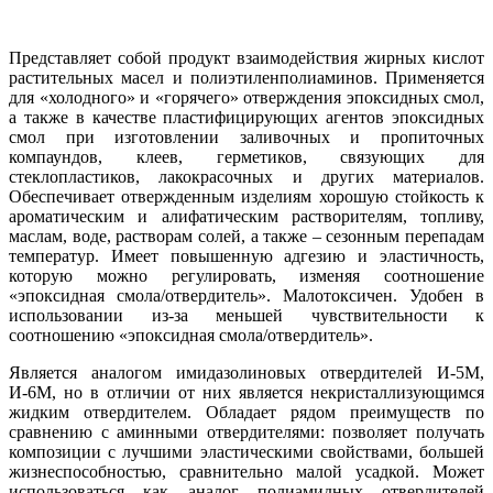
Представляет собой продукт взаимодействия жирных кислот
растительных масел и полиэтиленполиаминов. Применяется
для «холодного» и «горячего» отверждения эпоксидных смол,
а также в качестве пластифицирующих агентов эпоксидных
смол при изготовлении заливочных и пропиточных
компаундов, клеев, герметиков, связующих для
стеклопластиков, лакокрасочных и других материалов.
Обеспечивает отвержденным изделиям хорошую стойкость к
ароматическим и алифатическим растворителям, топливу,
маслам, воде, растворам солей, а также – сезонным перепадам
температур. Имеет повышенную адгезию и эластичность,
которую можно регулировать, изменяя соотношение
«эпоксидная смола/отвердитель». Малотоксичен. Удобен в
использовании из-за меньшей чувствительности к
соотношению «эпоксидная смола/отвердитель».
Является аналогом имидазолиновых отвердителей И-5М,
И-6М, но в отличии от них является некристаллизующимся
жидким отвердителем. Обладает рядом преимуществ по
сравнению с аминными отвердителями: позволяет получать
композиции с лучшими эластическими свойствами, большей
жизнеспособностью, сравнительно малой усадкой. Может
использоваться как аналог полиамидных отвердителей