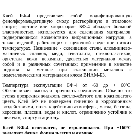
Клей БФ-4 представляет собой модифицированную
фенолформальдегидную смолу, растворённую в этиловом
спирте, ацетоне или хлороформе. БФ-4 обладает большой
эластичностью, используется для склеивания материалов,
подвергающихся воздействию вибрационных нагрузок, а
также изделий, работающих в щелочной среде при низких
температурах. Назначение - склеивание стали, алюминиево-
магниевых сплавов, меди, текстолита, стеклопластиков,
оргстекла, кожи, керамики, древесных материалов между
собой и в различных сочетаниях; применение в качестве
подслоя на металле при склеивании металлов с
неметаллическими материалами клеем ВИАМ-Б3.
Температура эксплуатации БФ-4 от -60 до + 60ºС.
Обеспечивает высокую прочность соединения. Обычно это
густая прозрачная жидкость светло-жёлтого или красноватого
цвета. Клей БФ не подвержен гниению и коррозионным
воздействиями, стоек к действию атмосферы, масла, бензина,
керосина, плесени, воды и кислот, ограниченно устойчив к
щелочам, спирту и ацетону.
Клей БФ-4 огнеопасен, не взрывоопасен. При +160ºС
выделяет фенол, формальдегид и аммиак.