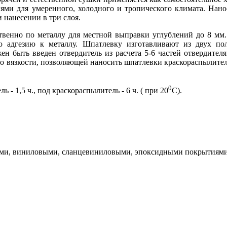
ями для умеренного, холодного и тропического климата. Нанос
нанесении в три слоя.
твенно по металлу для местной выправки углублений до 8 мм.
ю адгезию к металлу. Шпатлевку изготавливают из двух по
н быть введен отвердитель из расчета 5-6 частей отвердителя
 до вязкости, позволяющей наносить шпатлевки краскораспылит
0
 1,5 ч., под краскораспылитель - 6 ч. ( при 20
С).
ыми, виниловыми, сланцевиниловыми, эпоксидными покрытиями