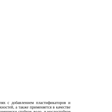
елях с добавлением пластификаторов и
ностей, а также применяется в качестве
имически стойкое, водо- и маслостойкое