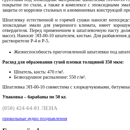
покрытие по стали, а также в комплексе с эпоксидными эмал
защиты от коррозии стальных и алюминиевых конструкций при 
Шпатлевку естественной и горячей сушки наносят непосредс
эпоксидные эмали для умеренного климата, имеет хорошу
отвердителя. Перед применением в шпатлевочную пасту долже
массе). Наносят ЭП-00-10 шпателем, кистью. Для разбавления
растворители Р-4 и Р-5.
Жизнеспособность приготовленной шпатлевки под шпатель -
Расход для образования сухой пленки толщиной 350 мкм:
Шпатель, кисть: 470 г/м².
Безвоздушное распыление: 550 г/м².
Шпатлевка ЭП-00-10 совместима с хлоркаучуковыми, битумн
Упаковка – барабаны по 50 кг.
(050)
424-64-01 ЛЕНА
прикольные аудио поздравления