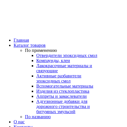
Главная
Каталог товаров
По применению
Отвердители эпоксидных смол
Компаунды, клеи
Лакокрасочные материалы и
связующие
Активные разбавители
эпоксидных смол
Вспомогательные материалы
Изделия из стеклопластика
Аппреты и замаслеватели
Адгезионные добавки для
дорожного строительства и
битумных эмульсий
По названию
О нас
Контакты