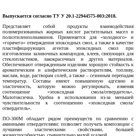
Выпускается согласно ТУ У 20.1-22944575-003:2018.
Представляет собой продукты взаимодействия
полимеризованных жирных кислот растительных масел и
полиэтиленполиаминов. Применяется для «холодного» и
«горячего» отверждения эпоксидных смол, а также в качестве
пластифицирующих агентов эпоксидных смол при
изготовлении заливочных компаундов, клеев, связующих для
стеклопластиков, лакокрасочных и других материалов.
Обеспечивают отвержденным изделиям хорошую стойкость к
ароматическим и алифатическим растворителям, топливу,
маслам, воде, растворам солей, а также – сезонным перепадам
температур. Составы имеют повышенную адгезию и
эластичность, которую можно регулировать, изменяя
соотношение «эпоксидная смола/отвердитель».
Малотоксична. Удобна в использовании из-за меньшей
чувствительности к соотношению «эпоксидная смола/
отвердитель».
ПО-300М обладает рядом преимуществ по сравнению с
аминными отвердителями: позволяет получать композиции с
лучшими эластическими свойствами, большей
жизнеспособностью, сравнительно малой усадкой.