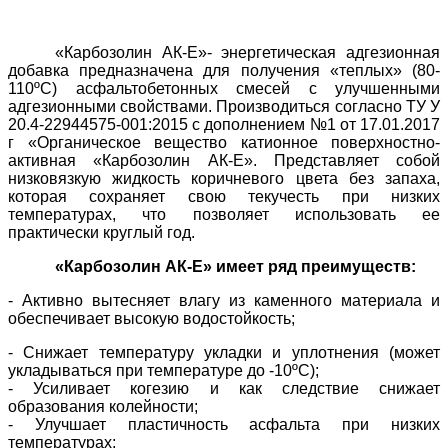
«Карбозолин АК-Е»- энергетическая адгезионная
добавка предназначена для получения «теплых» (80-
110ºC) асфальтобетонных смесей с улучшенными
адгезионными свойствами. Производиться согласно ТУ У
20.4-22944575-001:2015 с дополнением №1 от 17.01.2017
г «Органическое вещество катионное поверхностно-
активная «Карбозолин АК-Е». Представляет собой
низковязкую жидкость коричневого цвета без запаха,
которая сохраняет свою текучесть при низких
температурах, что позволяет использовать ее
практически круглый год.
«Карбозолин АК-Е» имеет ряд преимуществ:
- Активно вытесняет влагу из каменного материала и
обеспечивает высокую водостойкость;
- Снижает температуру укладки и уплотнения (может
укладываться при температуре до -10ºС);
- Усиливает когезию и как следствие снижает
образования колейности;
- Улучшает пластичность асфальта при низких
температурах;