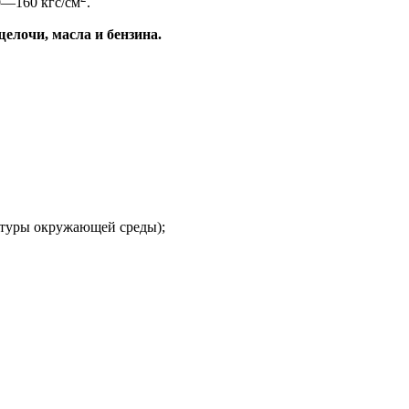
50—160 кгс/см
.
елочи, масла и бензина.
ратуры окружающей среды);