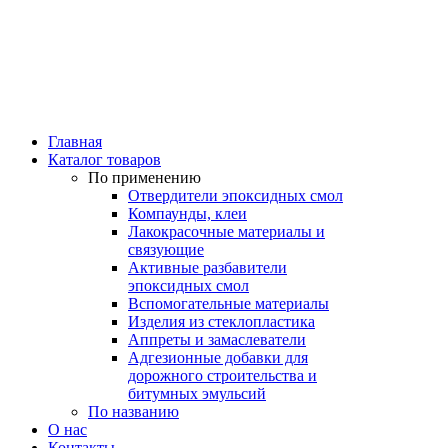
Главная
Каталог товаров
По применению
Отвердители эпоксидных смол
Компаунды, клеи
Лакокрасочные материалы и
связующие
Активные разбавители
эпоксидных смол
Вспомогательные материалы
Изделия из стеклопластика
Аппреты и замаслеватели
Адгезионные добавки для
дорожного строительства и
битумных эмульсий
По названию
О нас
Контакты