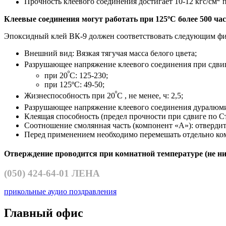
Прочность клеевого соединения достигает 10-12 кгс/см
п
Клеевые соединения могут работать при 125ºС более 500 час
Эпоксидный клей ВК-9 должен соответствовать следующим фи
Внешний вид: Вязкая тягучая масса белого цвета;
Разрушающее напряжение клеевого соединения при сдвиг
º
при 20
С: 125-230;
при 125ºС: 49-50;
º
Жизнеспособность при 20
С , не менее, ч: 2,5;
Разрушающее напряжение клеевого соединения дуралюми
Клеящая способность (предел прочности при сдвиге по Ст3
Соотношение смолянная часть (компонент «А»): отвердите
Перед применением необходимо перемешать отдельно ко
Отверждение проводится при комнатной температуре (не ниж
(050)
424-64-01 ЛЕНА
прикольные аудио поздравления
Главный офис