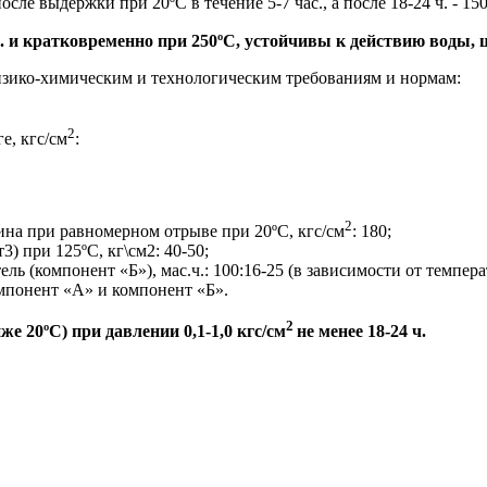
осле выдержки при 20ºС в течение 5-7 час., а после 18-24 ч. - 1
. и кратковременно при 250ºС, устойчивы к действию воды, щ
зико-химическим и технологическим требованиям и нормам:
2
е, кгс/см
:
2
на при равномерном отрыве при 20ºС, кгс/см
: 180;
) при 125ºС, кг\см2: 40-50;
ль (компонент «Б»), мас.ч.: 100:16-25 (в зависимости от темпе
мпонент «А» и компонент «Б».
2
е 20ºС) при давлении 0,1-1,0 кгс/см
не менее 18-24 ч.