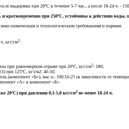
осле выдержки при 20ºС в течение 5-7 час., а после 18-24 ч. - 1
. и кратковременно при 250ºС, устойчивы к действию воды, щ
зико-химическим и технологическим требованиям и нормам:
2
е, кгс/см
:
2
на при равномерном отрыве при 20ºС, кгс/см
: 180;
) при 125ºС, кг\см2: 40-50;
ль (компонент «Б»), мас.ч.: 100:16-25 (в зависимости от темпе
мпонент «А» и компонент «Б».
2
е 20ºС) при давлении 0,1-1,0 кгс/см
не менее 18-24 ч.