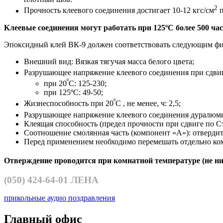
2
Прочность клеевого соединения достигает 10-12 кгс/см
п
Клеевые соединения могут работать при 125ºС более 500 час
Эпоксидный клей ВК-9 должен соответствовать следующим фи
Внешний вид: Вязкая тягучая масса белого цвета;
Разрушающее напряжение клеевого соединения при сдвиг
º
при 20
С: 125-230;
при 125ºС: 49-50;
º
Жизнеспособность при 20
С , не менее, ч: 2,5;
Разрушающее напряжение клеевого соединения дуралюми
Клеящая способность (предел прочности при сдвиге по Ст3
Соотношение смолянная часть (компонент «А»): отвердите
Перед применением необходимо перемешать отдельно ко
Отверждение проводится при комнатной температуре (не ниж
(050)
424-64-01 ЛЕНА
прикольные аудио поздравления
Главный офис