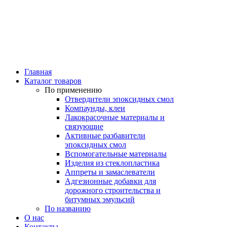
Главная
Каталог товаров
По применению
Отвердители эпоксидных смол
Компаунды, клеи
Лакокрасочные материалы и
связующие
Активные разбавители
эпоксидных смол
Вспомогательные материалы
Изделия из стеклопластика
Аппреты и замаслеватели
Адгезионные добавки для
дорожного строительства и
битумных эмульсий
По названию
О нас
Контакты