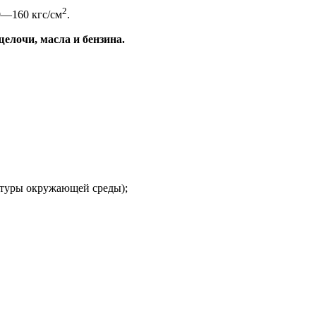
2
50—160 кгс/см
.
елочи, масла и бензина.
ратуры окружающей среды);