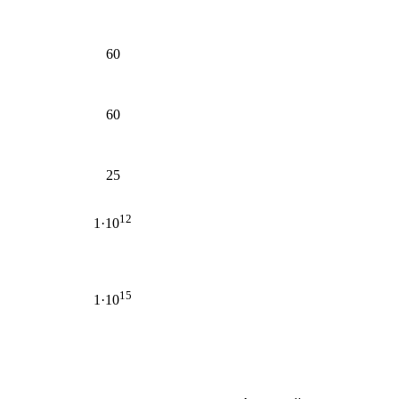
60
60
25
12
1·10
15
1·10