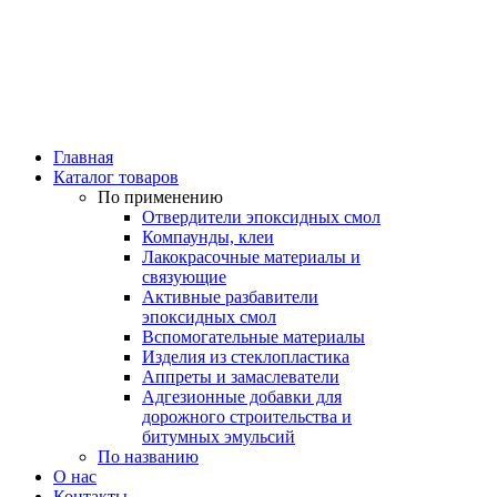
Главная
Каталог товаров
По применению
Отвердители эпоксидных смол
Компаунды, клеи
Лакокрасочные материалы и
связующие
Активные разбавители
эпоксидных смол
Вспомогательные материалы
Изделия из стеклопластика
Аппреты и замаслеватели
Адгезионные добавки для
дорожного строительства и
битумных эмульсий
По названию
О нас
Контакты