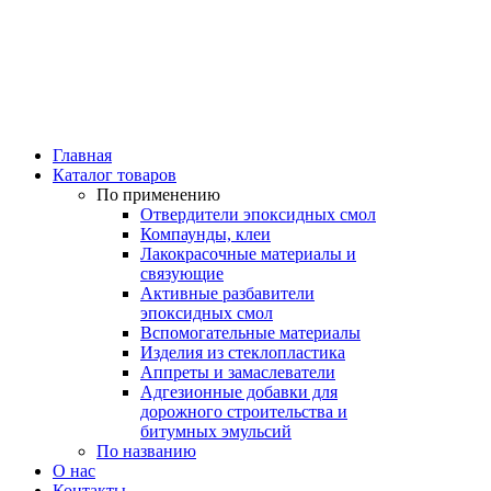
Главная
Каталог товаров
По применению
Отвердители эпоксидных смол
Компаунды, клеи
Лакокрасочные материалы и
связующие
Активные разбавители
эпоксидных смол
Вспомогательные материалы
Изделия из стеклопластика
Аппреты и замаслеватели
Адгезионные добавки для
дорожного строительства и
битумных эмульсий
По названию
О нас
Контакты