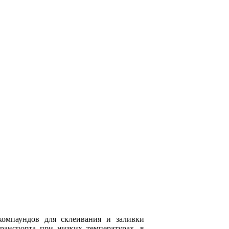
компаундов для склеивания и заливки
ранспорта при низких температурах, в