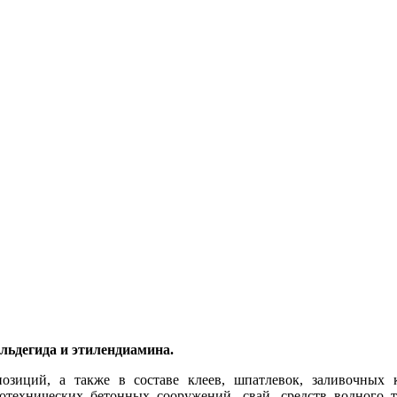
льдегида и этилендиамина.
озиций, а также в составе клеев, шпатлевок, заливочных 
отехнических бетонных сооружений, свай, средств водного т