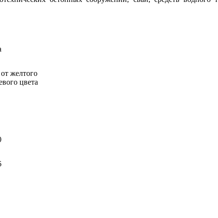
а
 от желтого
евого цвета
0
6