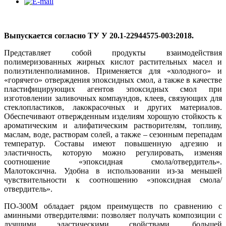
Выпускается согласно ТУ У 20.1-22944575-003:2018.
Представляет собой продукты взаимодействия
полимеризованных жирных кислот растительных масел и
полиэтиленполиаминов. Применяется для «холодного» и
«горячего» отверждения эпоксидных смол, а также в качестве
пластифицирующих агентов эпоксидных смол при
изготовлении заливочных компаундов, клеев, связующих для
стеклопластиков, лакокрасочных и других материалов.
Обеспечивают отвержденным изделиям хорошую стойкость к
ароматическим и алифатическим растворителям, топливу,
маслам, воде, растворам солей, а также – сезонным перепадам
температур. Составы имеют повышенную адгезию и
эластичность, которую можно регулировать, изменяя
соотношение «эпоксидная смола/отвердитель».
Малотоксична. Удобна в использовании из-за меньшей
чувствительности к соотношению «эпоксидная смола/
отвердитель».
ПО-300М обладает рядом преимуществ по сравнению с
аминными отвердителями: позволяет получать композиции с
лучшими эластическими свойствами, большей