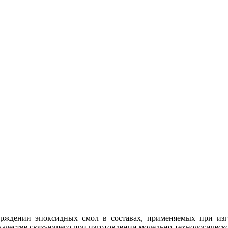
тверждении эпоксидных смол в составах, применяемых при и
в качестве связующего при изготовлении модельно-технологическ