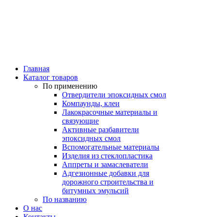
Главная
Каталог товаров
По применению
Отвердители эпоксидных смол
Компаунды, клеи
Лакокрасочные материалы и
связующие
Активные разбавители
эпоксидных смол
Вспомогательные материалы
Изделия из стеклопластика
Аппреты и замаслеватели
Адгезионные добавки для
дорожного строительства и
битумных эмульсий
По названию
О нас
Контакты