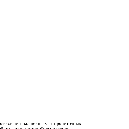
зготовлении заливочных и пропиточных
ой оснастки в автомобилестроении.