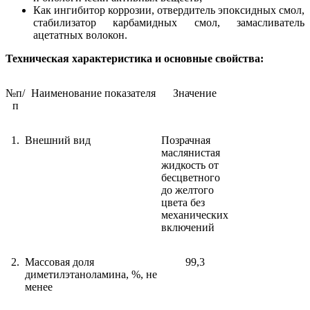
Как ингибитор коррозии, отвердитель эпоксидных смол,
стабилизатор карбамидных смол, замасливатель
ацетатных волокон.
Техническая характеристика и основные свойства:
№п/
Наименование показателя
Значение
п
1.
Внешний вид
Позрачная
маслянистая
жидкость от
бесцветного
до желтого
цвета без
механических
включений
2.
Массовая доля
99,3
диметилэтаноламина, %, не
менее