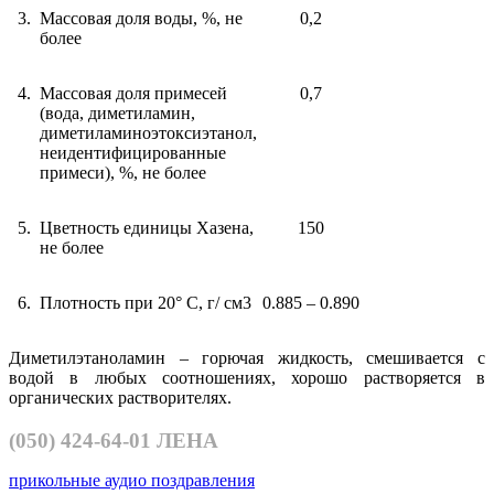
3.
Массовая доля воды, %, не
0,2
более
4.
Массовая доля примесей
0,7
(вода, диметиламин,
диметиламиноэтоксиэтанол,
неидентифицированные
примеси), %, не более
5.
Цветность единицы Хазена,
150
не более
6.
Плотность при 20° С, г/ см3
0.885 – 0.890
Диметилэтаноламин – горючая жидкость, смешивается с
водой в любых соотношениях, хорошо растворяется в
органических растворителях.
(050)
424-64-01 ЛЕНА
прикольные аудио поздравления