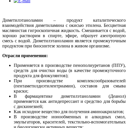
Диметилэтаноламин – продукт каталитического
взаимодействия диметиламина с окисью этилена. Бесцветная
маслянистая гигроскопичная жидкость. Смешивается с водой,
хорошо растворим в спирте, эфире, образует азеотропную
смесь с водой. Диметилэтаноламин является промежуточным
продуктом при биосинтезе холина в живом организме.
Отрасли применения:
Применяется в производстве пенополиуретанов (ППУ),
средств для очистки воды (в качестве промежуточного
продукта для флокулянтов);
При производстве комплексообразователей
(пентаметилдиэтилентриамин), составов для смыва
краски;
В фармацевтике диметилэтаноламин (Деанол)
применяется как антидепрессант и средство для борьбы
с дискинезией;
Как исходное вещество для получения аминоакрилатов;
В производстве ионообменных и алкидных смол,
эмульгаторов, красителей, текстильно-вспомогательных
и биологически активных веществ;